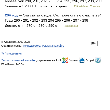
années, voir 290, 291, 292, 293, 294, 295, 296, 297, 298, 299.
Sommaire 1 290 1.1 En mathématiques …
Wikipédia en Français
294 год
— Эта статья о годе. См. также статью о числе 294.
Годы 290 · 291 · 292 · 293 294 295 · 296 · 297 · 298
Десятилетия 270 е · 280 е 290 е …
Википедия
© Академик, 2000-2026
18+
Обратная связь:
Техподдержка
,
Реклама на сайте
👣 Путешествия
Экспорт словарей на сайты
, сделанные на PHP,
Joomla,
Drupal,
WordPress, MODx.