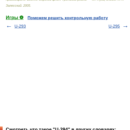
Залесский
.
2005
.
Игры ⚽
Поможем решить контрольную работу
U-293
U-295
Смотреть что такое "U-294" в других словарях: