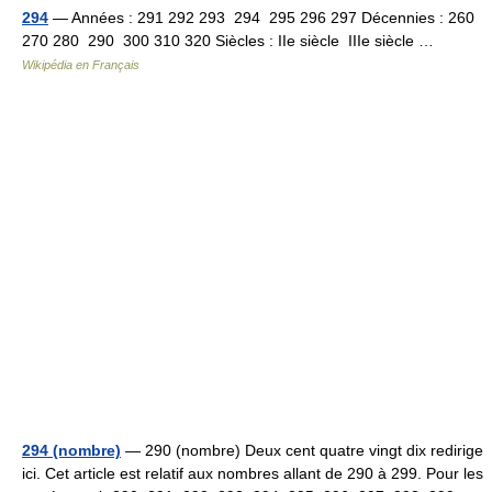
294
— Années : 291 292 293 294 295 296 297 Décennies : 260
270 280 290 300 310 320 Siècles : IIe siècle IIIe siècle …
Wikipédia en Français
294 (nombre)
— 290 (nombre) Deux cent quatre vingt dix redirige
ici. Cet article est relatif aux nombres allant de 290 à 299. Pour les