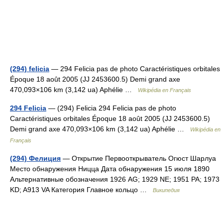
(294) felicia
— 294 Felicia pas de photo Caractéristiques orbitales
Époque 18 août 2005 (JJ 2453600.5) Demi grand axe
470,093×106 km (3,142 ua) Aphélie …
Wikipédia en Français
294 Felicia
— (294) Felicia 294 Felicia pas de photo
Caractéristiques orbitales Époque 18 août 2005 (JJ 2453600.5)
Demi grand axe 470,093×106 km (3,142 ua) Aphélie …
Wikipédia en
Français
(294) Фелиция
— Открытие Первооткрыватель Огюст Шарлуа
Место обнаружения Ницца Дата обнаружения 15 июля 1890
Альтернативные обозначения 1926 AG; 1929 NE; 1951 PA; 1973
KD; A913 VA Категория Главное кольцо …
Википедия