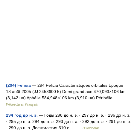
(294) Felicia
— 294 Felicia Caractéristiques orbitales Époque
18 août 2005 (JJ 2453600.5) Demi grand axe 470,093×106 km
(3,142 ua) Aphélie 584,948×106 km (3,910 ua) Périhélie …
Wikipédia en Français
294 год до н. э.
— Годы 298 до н. э. · 297 до н. э. · 296 до н. э.
· 295 до н. э. 294 до н. э. 293 до н. э. · 292 до н. э. · 291 до н. э.
· 290 до н. э. Десятилетия 310 е… …
Википедия