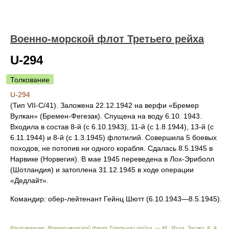
Военно-морской флот Третьего рейха
U-294
Толкование
U-294
(Тип VII-С/41). Заложена 22.12.1942 на верфи «Бремер
Вулкан» (Бремен-Фегезак). Спущена на воду 6.10. 1943.
Входила в состав 8-й (с 6.10.1943), 11-й (с 1.8.1944), 13-й (с
6.11.1944) и 8-й (с 1.3.1945) флотилий. Совершила 5 боевых
походов, не потопив ни одного корабля. Сдалась 8.5.1945 в
Нарвике (Норвегия). В мае 1945 переведена в Лох-Эриболл
(Шотландия) и затоплена 31.12.1945 в ходе операции
«Дедлайт».
Командир: обер-лейтенант Гейнц Шютт (6.10.1943—8.5.1945).
Кригсмарине. Военно-морской флот Третьего рейха. — М.: Яуза, Эксмо
.
К. А.